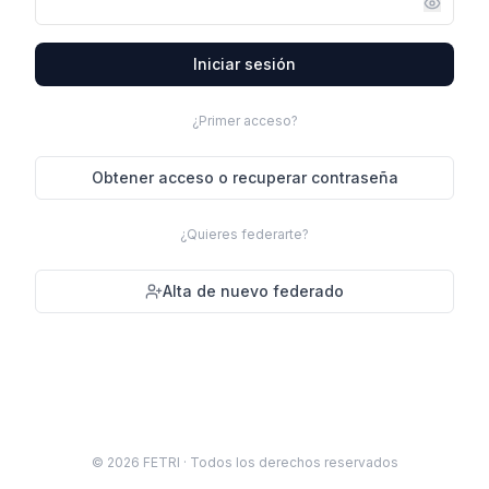
Iniciar sesión
¿Primer acceso?
Obtener acceso
o recuperar contraseña
¿Quieres federarte?
Alta de nuevo federado
©
2026
FETRI · Todos los derechos reservados